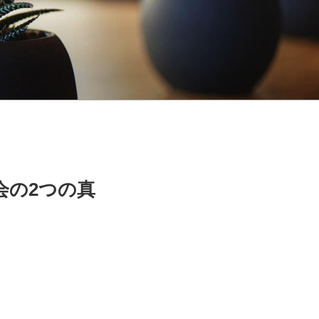
会の2つの真
？