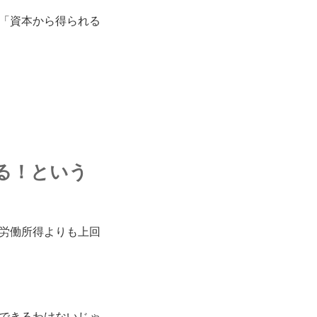
「資本から得られる
。
。
る！という
労働所得よりも上回
できるわけないじゃ