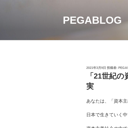
コ
ン
PEGABLOG
テ
ン
ツ
へ
ス
キ
ッ
プ
投
2021年3月9日
投稿者:
PEGA
稿
「21世紀
日:
実
あなたは、「資本主
日本で生きていく中