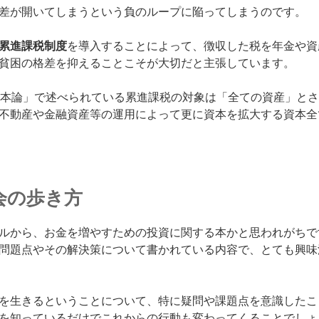
差が開いてしまうという負のループに陥ってしまうのです。
累進課税制度
を導入することによって、
徴収した税を年金や資
貧困の格差を抑えることこそが大切だと主張しています。
資本論」で述べられている累進課税の対象は「全ての資産」と
不動産や金融資産等の運用によって更に資本を拡大する資本全
会の歩き方
ルから、お金を増やすための投資に関する本かと思われがちで
問題点やその解決策について書かれている内容で、とても興味
を生きるということについて、特に疑問や課題点を意識したこ
を知っているだけでこれからの行動も変わってくることでしょ