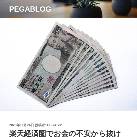
コ
PEGABLOG
ン
テ
ン
ツ
へ
ス
キ
ッ
プ
投
2020年11月24日
投稿者:
PEGASUS
稿
楽天経済圏でお金の不安から抜け
日: