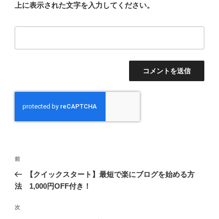
上に表示された文字を入力してください。
投
前
前
稿
の
【クイックスタート】最短で楽にブログを始める方
ナ
投
法 1,000円OFF付き！
ビ
稿
ゲ
次
次