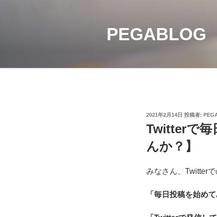
コ
ン
PEGABLOG
テ
ン
ツ
へ
ス
キ
ッ
プ
投
2021年2月14日
投稿者:
PEG
稿
Twitte
日:
んか？】
みなさん、Twitt
「毎日投稿を始めて