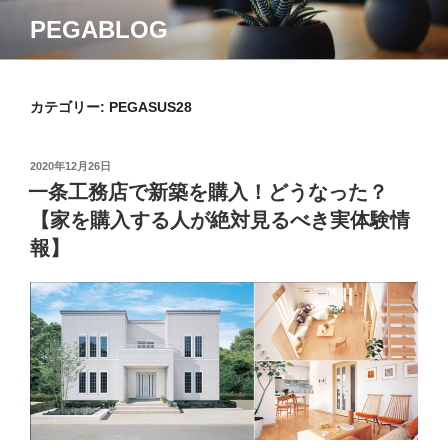
コ
PEGABLOG
ン
テ
ン
カテゴリー:
PEGASUS28
ツ
へ
ス
投
2020年12月26日
キ
稿
一条工務店で新築を購入！どうなった？
ッ
日:
【家を購入する人が絶対見るべき実体験情
プ
報】