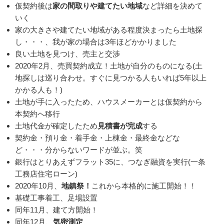
仮契約後は
家の間取りや建てたい地域
など詳細を決めて
いく
家の大きさや建てたい地域がある程度決まったら土地探
し・・・、我が家の場合は3年ほどかかりました
良い土地を見つけ、売主と交渉
2020年2月、売買契約成立！土地が自分のものになる(
土
地探しは巡り合わせ。すぐに見つかる人もいれば5年以上
かかる人も！)
土地が手に入ったため、ハウスメーカーとは仮契約から
本契約へ移行
土地代金が確定したため
見積書が完成
する
契約金・預り金・着手金・上棟金・最終金などな
ど・・・分からないワードが並ぶ。笑
銀行はとりあえずフラット35に、つなぎ融資を実行(一条
工務店住宅ローン)
2020年10月、
地鎮祭！
これから本格的に施工開始！！
基礎工事着工、足場設置
同年11月、建て方開始！
同年12月、
気密測定