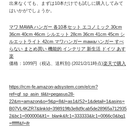
出来なくても、まずは10本だけでも試しに購入してみて
はいかがでしょうか。
マワ MAWA ハンガー 各10本セット エコノミック 30cm
36cm 40cm 46cm シルエット 28cm 36cm 41cm 45cm シ
ルエットライト 42cm マワハンガー mawaハンガー すべ
らない まとめ買い 機能的 インテリア 新生活 ドイツ あす
楽
価格：1099円（税込、送料別) (2021/2/11時点)
楽天で購入
https://rcm-fe.amazon-adsystem.com/e/cm?
ref=qf_sp_asin_til&t=pegasus28-
22&m=amazon&o=9&p=8&l=as1&IS2=1&detail=1&asins=
B07VL4KZR7&linkId=398919fb3e8d9cab5de28965a712935
2&bc1=000000&lt1=_blank&fc1=333333&lc1=0066c0&bg1
=ffffff&f=ifr