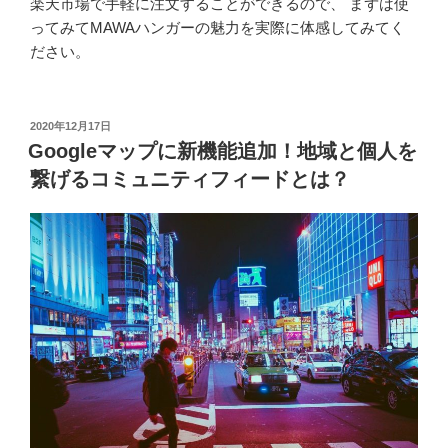
楽天市場で手軽に注文することができるので、 まずは使
ってみてMAWAハンガーの魅力を実際に体感してみてく
ださい。
投
2020年12月17日
稿
Googleマップに新機能追加！地域と個人を
日:
繋げるコミュニティフィードとは？