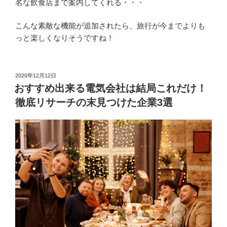
名な飲食店まで案内してくれる・・・
こんな素敵な機能が追加されたら、旅行が今までよりも
っと楽しくなりそうですね！
投
2020年12月12日
稿
おすすめ出来る電気会社は結局これだけ！
日:
徹底リサーチの末見つけた企業3選